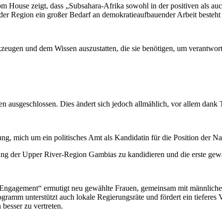
m House zeigt, dass „Subsahara-Afrika sowohl in der positiven als a
n der Region ein großer Bedarf an demokratieaufbauender Arbeit besteht 
rkzeugen und dem Wissen auszustatten, die sie benötigen, um verantwor
en ausgeschlossen. Dies ändert sich jedoch allmählich, vor allem dank 
g, mich um ein politisches Amt als Kandidatin für die Position der Nat
lung der Upper River-Region Gambias zu kandidieren und die erste gewä
 Engagement“ ermutigt neu gewählte Frauen, gemeinsam mit männlich
amm unterstützt auch lokale Regierungsräte und fördert ein tieferes Ve
esser zu vertreten.